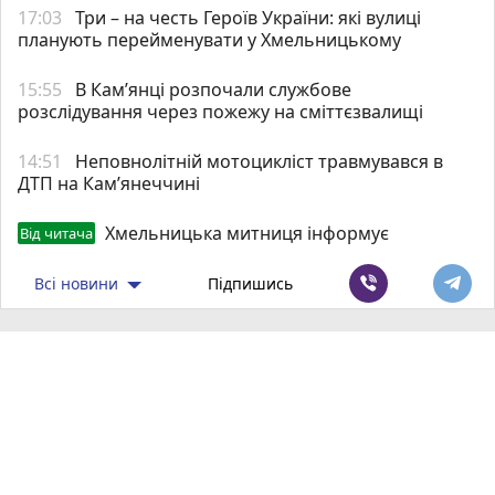
17:03
Три – на честь Героїв України: які вулиці
планують перейменувати у Хмельницькому
15:55
В Кам’янці розпочали службове
розслідування через пожежу на сміттєзвалищі
14:51
Неповнолітній мотоцикліст травмувався в
ДТП на Кам’янеччині
Хмельницька митниця інформує
Від читача
Всі новини
Підпишись