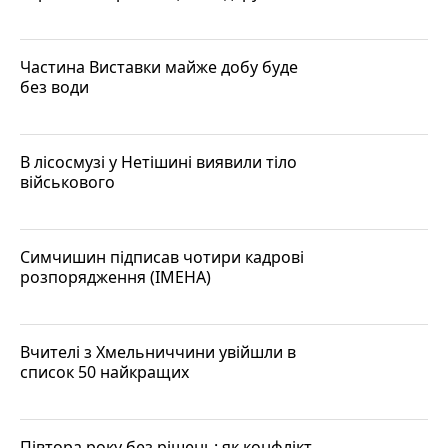
Частина Виставки майже добу буде
без води
В лісосмузі у Нетішині виявили тіло
військового
Симчишин підписав чотири кадрові
розпорядження (ІМЕНА)
Вчителі з Хмельниччини увійшли в
список 50 найкращих
Півтора року без рішень: як конфлікт