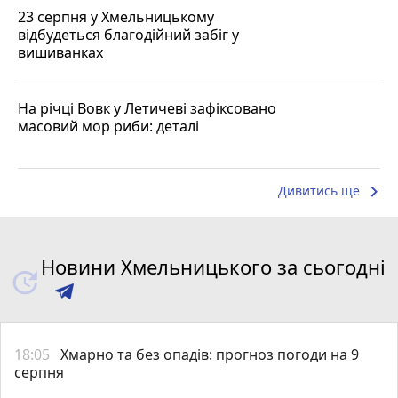
23 серпня у Хмельницькому
відбудеться благодійний забіг у
вишиванках
На річці Вовк у Летичеві зафіксовано
масовий мор риби: деталі
keyboard_arrow_right
Дивитись ще
Новини Хмельницького за сьогодні
18:05
Хмарно та без опадів: прогноз погоди на 9
серпня