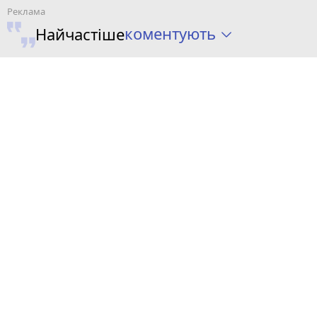
коментують
Найчастіше