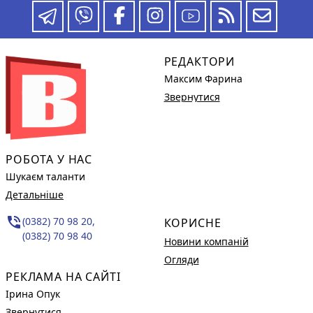
РЕДАКТОРИ
Максим Фарина
Звернутися
РОБОТА У НАС
Шукаєм таланти
Детальніше
phone_in_talk
(0382) 70 98 20,
КОРИСНЕ
(0382) 70 98 40
Новини компаній
Огляди
РЕКЛАМА НА САЙТІ
Ірина Опук
Звернутися