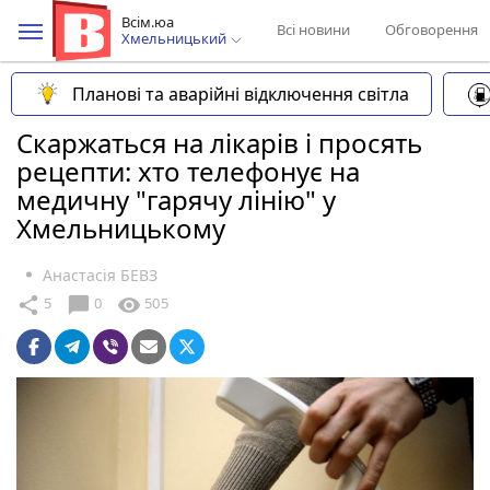
Всім.юа
Всі новини
Обговорення
Хмельницький
Планові та аварійні відключення світла
Скаржаться на лікарів і просять
рецепти: хто телефонує на
медичну "гарячу лінію" у
Хмельницькому
Анастасія БЕВЗ
chat_bubble
share
visibility
5
0
505