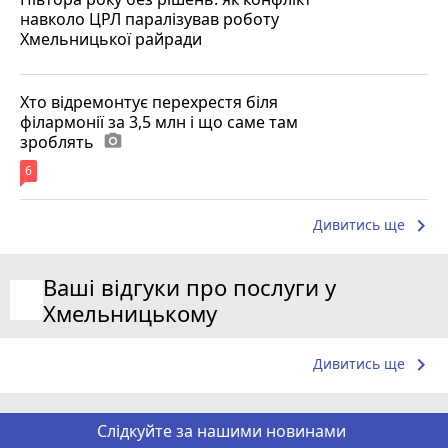
навколо ЦРЛ паралізував роботу
Хмельницької райради
Хто відремонтує перехрестя біля
філармонії за 3,5 млн і що саме там
зроблять
photo_camera
6
keyboard_arrow_right
Дивитись ще
Ваші відгуки про послуги у
Хмельницькому
keyboard_arrow_right
Дивитись ще
Слідкуйте за нашими новинами