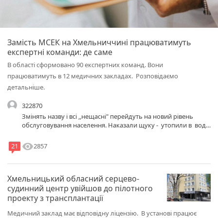
Замість МСЕК на Хмельниччині працюватимуть
експертні команди: де саме
В області сформовано 90 експертних команд. Вони
працюватимуть в 12 медичних закладах. Розповідаємо
детальніше.
322870
Змінять назву і всі ,,нещасні" перейдуть на новий рівень
обслуговування населення. Наказали щуку - утопили в воді.
Не держава - а одні клоуни. Страшно і боляче , що ми
живемо за їх сценарієм..
visibility
2857
21
Хмельницький обласний серцево-
судинний центр увійшов до пілотного
проекту з трансплантації
Медичний заклад має відповідну ліцензію. В установі працює