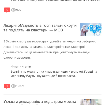
хочу нап.юсь ібупрофена. кому яке діло. з нашим кліматом і
стресами організм слабне і люди постійно хворіють. а ще
visibility
929
5
умови на роботах, немає опалення купа де. цим ніхїто не
цікавиться.
Лікарні об’єднають в госпітальні округи
та поділять на кластери, — МОЗ
В Україні стартував інфраструктурний етап медичної реформи.
Лікарні поділять на загальні, кластерні та надкластерні.
Дізнавайтесь що це означає та як працюватимуть заклади
охорони здоров’я.
ЧитачЧитачів
Все ніяк не можуть тих лікарів залишити в спокої. Гроші на
медицину йдуть і шукають де б ще вкрасти.
visibility
10776
1
Укласти декларацію з педіатром можна