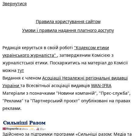
Звернутися
Правила користування сайтом
Умови і правила надання платного доступу
Редакція керується в своїй роботі
"Кодексом етики
українського журналіста"
, затвердженим Комісією з
журналістської етики. Поскаржитись на матеріал до Комісії
можна
тут
Видання є членом
Асоціації Незалежні регіональні видавці
України
та Всесвітньої асоціації видавців
WAN-IFRA
Матеріали з позначками "Новини компаній", "Прес-служба",
"Реклама" та "Партнерський проєкт" опубліковані на правах
реклами.
Здійснено за підтримки програми «Сильніші разом: Медіа та