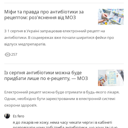
Міфи та правда про антибіотики за
рецептом: роз'яснення від МОЗ
З 1 серпня в Україні запрацював електронний рецепт на
антибіотики. В соцмережах вже почали ширитися фейки про
відпуск медпрепаратів.
visibility
257
Із серпня антибіотики можна буде
придбати лише по е-рецепту, — МОЗ
Електронний рецепт можна буде отримати в будь-якого лікаря.
Однак, необхідно бути зареєстрованим в електронній системі
охорони здоров’я.
Es fero
я до лікарів не хожу. нема часу чекати черги і в кабінеті
розповідати чому тобі треба антибіотики. що хочу те і п.ю .