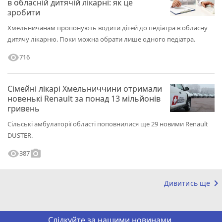
в обласній дитячій лікарні: як це
зробити
Хмельничанам пропонують водити дітей до педіатра в обласну
дитячу лікарню. Поки можна обрати лише одного педіатра.
visibility
716
Сімейні лікарі Хмельниччини отримали
новенькі Renault за понад 13 мільйонів
гривень
Сільські амбулаторії області поповнилися ще 29 новими Renault
DUSTER.
visibility
photo_camera
387
keyboard_arrow_right
Дивитись ще
Слідкуйте за нашими новинами