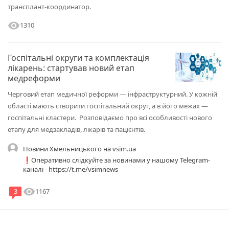
трансплант-координатор.
visibility
1310
Госпітальні округи та комплектація
лікарень: стартував новий етап
медреформи
Черговий етап медичної реформи — інфраструктурний. У кожній
області мають створити госпітальний округ, а в його межах —
госпітальні кластери. Розповідаємо про всі особливості нового
етапу для медзакладів, лікарів та пацієнтів.
Новини Хмельницького на vsim.ua
❗️Оперативно слідкуйте за новинами у нашому Telegram-
каналі - https://t.me/vsimnews
visibility
1167
3