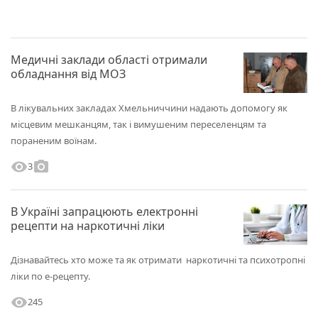
Медичні заклади області отримали
обладнання від МОЗ
В лікувальних закладах Хмельниччини надають допомогу як
місцевим мешканцям, так і вимушеним переселенцям та
пораненим воїнам.
visibility
photo_camera
3
В Україні запрацюють електронні
рецепти на наркотичні ліки
Дізнавайтесь хто може та як отримати наркотичні та психотропні
ліки по е-рецепту.
visibility
245