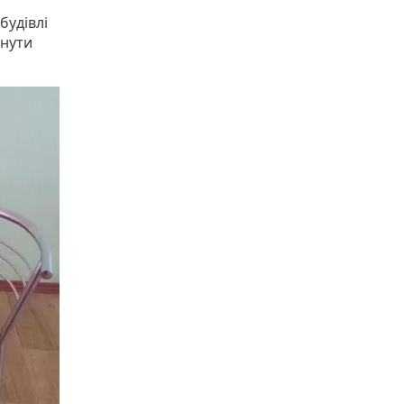
будівлі
рнути