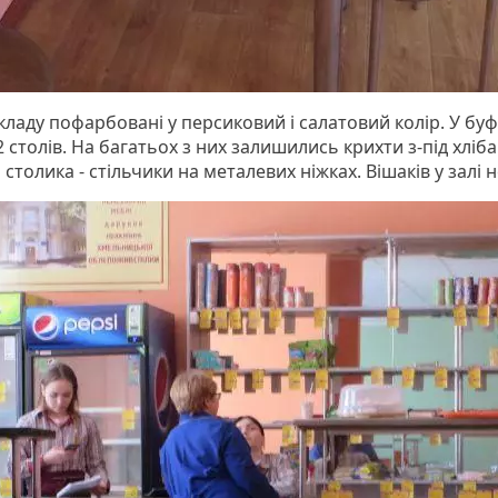
кладу пофарбовані у персиковий і салатовий колір. У буф
2 столів. На багатьох з них залишились крихти з-під хліба
столика - стільчики на металевих ніжках. Вішаків у залі 