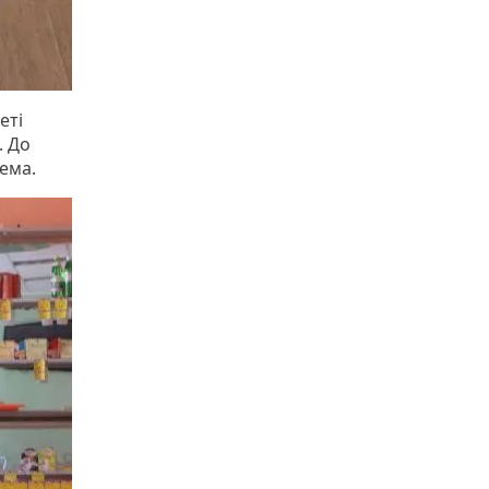
еті
. До
нема.