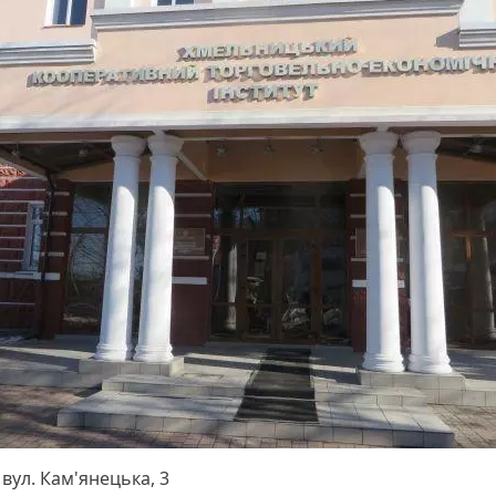
:
вул. Кам'янецька, 3