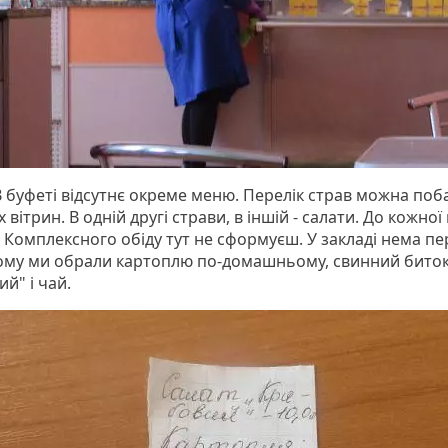
В буфеті відсутнє окреме меню. Перелік страв можна поб
х вітрин. В одній другі страви, в іншій - салати. До кожної
. Комплексного обіду тут не сформуєш. У закладі нема п
Тому ми обрали картоплю по-домашньому, свинний биток
ий" і чай.