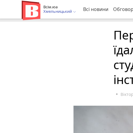
Всім.юа
Всі новини
Обгово
Хмельницький
Пе
їда
сту
інс
Вікто