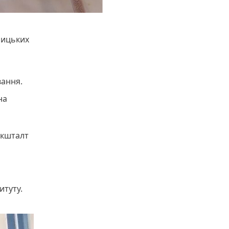
ницьких
вання.
на
 кшталт
итуту.