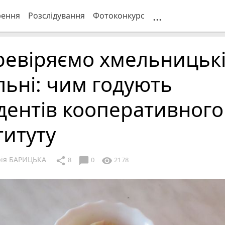
...
рення
Розслідування
Фотоконкурс
ревіряємо хмельницьк
льні: чим годують
дентів кооперативного
титуту
рія БАРИЦЬКА
chat_bubble
share
visibility
8
0
2178