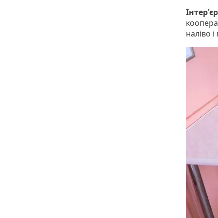
Інтер'єр
коопера
наліво і