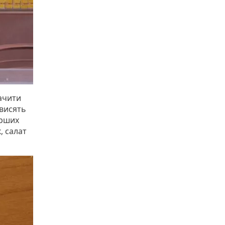
ачити
 висять
ерших
, салат