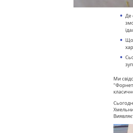
Де 
змо
їда
Щот
хар
Сьо
зуп
Ми свід
"Форнет
класично
Сьогодні
Хмельни
Виявляєт