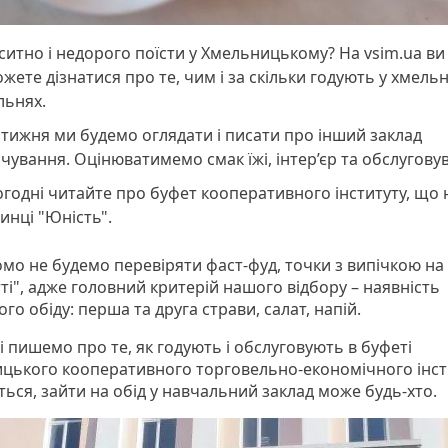
ситно і недорого поїсти у Хмельницькому? На vsim.ua ви
жете дізнатися про те, чим і за скільки годують у хмель
льнях.
ижня ми будемо оглядати і писати про інший заклад
чування. Оцінюватимемо смак їжі, інтер’єр та обслугову
годні читайте про буфет кооперативного інституту, що 
инці "Юність".
омо не будемо перевіряти фаст-фуд, точки з випічкою на
ті", адже головний критерій нашого відбору – наявність
го обіду: перша та друга страви, салат, напій.
 пишемо про те, як годують і обслуговують в буфеті
цького кооперативного торговельно-економічного інст
ься, зайти на обід у навчальний заклад може будь-хто.