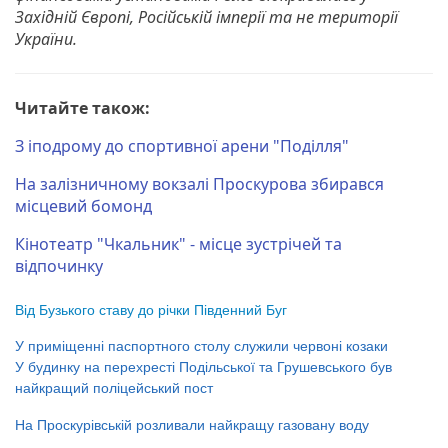
Західній Європі, Російській імперії та не території
України.
Читайте також:
З іподрому до спортивної арени "Поділля"
На залізничному вокзалі Проскурова збирався
місцевий бомонд
Кінотеатр "Чкальник" - місце зустрічей та
відпочинку
Від Бузького ставу до річки Південний Буг
У приміщенні паспортного столу служили червоні козаки
У будинку на перехресті Подільської та Грушевського був
найкращий поліцейський пост
На Проскурівській розливали найкращу газовану воду