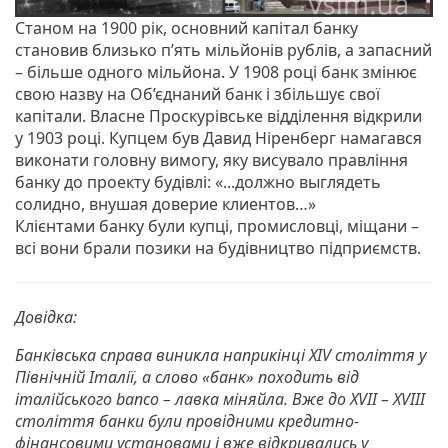
Станом на 1900 рік, основний капітал банку
становив близько п’ять мільйонів рублів, а запасний
– більше одного мільйона. У 1908 році банк змінює
свою назву на Об’єднаний банк і збільшує свої
капітали. Власне Проскурівське відділення відкрили
у 1903 році. Купцем був Давид Ніренберг намагався
виконати головну вимогу, яку висувало правління
банку до проекту будівлі: «...должно выглядеть
солидно, внушая доверие клиентов…»
Клієнтами банку були купці, промисловці, міщани –
всі вони брали позики на будівництво підприємств.
Довідка:
Банківська справа виникла наприкінці XIV століття у
Північній Італії, а слово «банк» походить від
італійського banco – лавка міняйла. Вже до XVII – XVIII
століття банки були провідними кредитно-
фінансовими установами і вже відкривались у