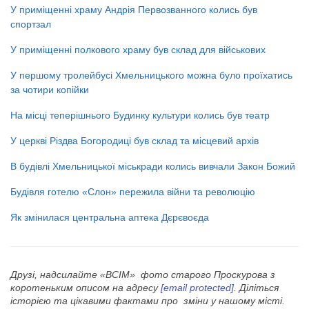
У приміщенні храму Андрія Первозванного колись був
спортзал
У приміщенні полкового храму був склад для військових
У першому тролейбусі Хмельницького можна було проїхатись
за чотири копійки
На місці теперішнього Будинку культури колись був театр
У церкві Різдва Богородиці був склад та місцевий архів
В будівлі Хмельницької міськради колись вивчали Закон Божий
Будівля готелю «Слон» пережила війни та революцію
Як змінилася центральна аптека Дєрєвоєда
Друзі, надсилайте «ВСІМ» фото старого Проскурова з
коротеньким описом на адресу
[email protected]
. Діліться
історією та цікавими фактами про зміни у нашому місті.