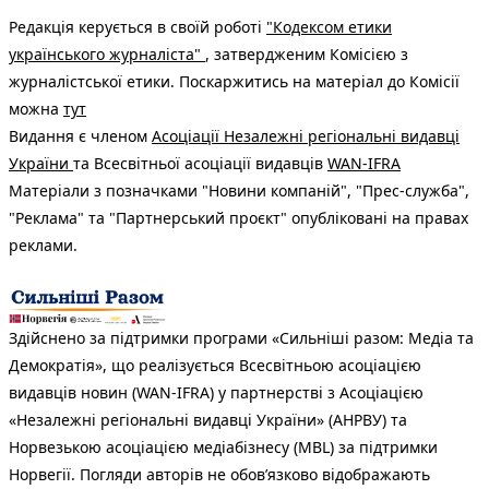
Редакція керується в своїй роботі
"Кодексом етики
українського журналіста"
, затвердженим Комісією з
журналістської етики. Поскаржитись на матеріал до Комісії
можна
тут
Видання є членом
Асоціації Незалежні регіональні видавці
України
та Всесвітньої асоціації видавців
WAN-IFRA
Матеріали з позначками "Новини компаній", "Прес-служба",
"Реклама" та "Партнерський проєкт" опубліковані на правах
реклами.
Здійснено за підтримки програми «Сильніші разом: Медіа та
Демократія», що реалізується Всесвітньою асоціацією
видавців новин (WAN-IFRA) у партнерстві з Асоціацією
«Незалежні регіональні видавці України» (АНРВУ) та
Норвезькою асоціацією медіабізнесу (MBL) за підтримки
Норвегії. Погляди авторів не обов’язково відображають