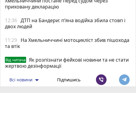
Хмельниччини постане перед судом через
приховану декларацію
12:36
ДТП на Бандери: пʼяна водійка збила стовп і
двох людей
11:29
На Хмельниччині мотоцикліст збив пішохода
та втік
Як розпізнати фейкові новини та не стати
Від читача
жертвою дезінформації
Всі новини
Підпишись