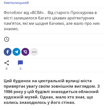
Хмельницький
Фотоблог від «ВСІМ». Від старого Проскурова в
місті залишилося багато цікавих архітектурних
пам’яток, які ми щодня бачимо, але мало про них
знаємо.
access_time
more_horiz
share
chat_bubble
0
0
Цей будинок на центральній вулиці міста
привертає увагу своїм зовнішнім виглядом. З
1986 року у цій будівлі знаходиться обласний
художній музей. Однак, мало хто знає, що
колись знаходилось у його стінах.