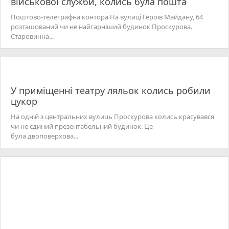
військової служби, колись була пошта
Поштово-телеграфна контора На вулиці Героїв Майдану, 64
розташований чи не найгарніший будинок Проскурова.
Старовинна...
У приміщенні театру ляльок колись робили
цукор
На одній з центральних вулиць Проскурова колись красувався
чи не єдиний презентабельний будинок. Це
була двоповерхова...