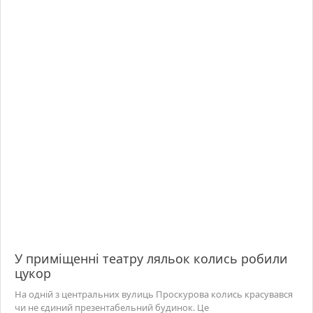
У приміщенні театру ляльок колись робили
цукор
На одній з центральних вулиць Проскурова колись красувався
чи не єдиний презентабельний будинок. Це